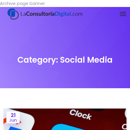
Archive page banner
Category:
Social Media
21
Jun