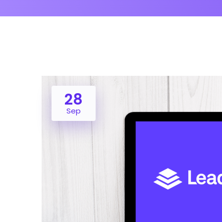
28
Sep